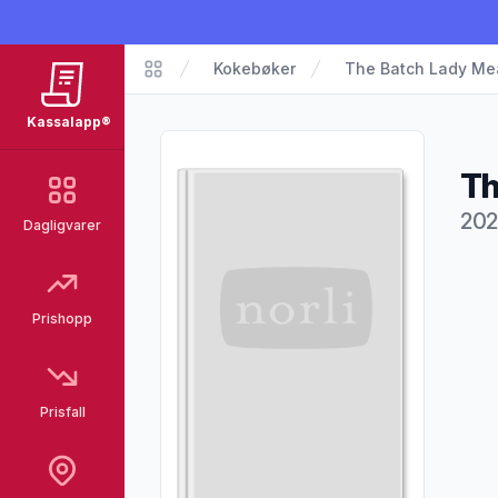
Kokebøker
The Batch Lady Mea
Kassalapp®
Kassalapp®
Th
202
Dagligvarer
Pro
Prishopp
Prisfall