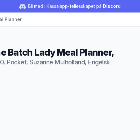
Bli med i Kassalapp-fellesskapet på
Discord
l Planner
e Batch Lady Meal Planner,
0, Pocket, Suzanne Mulholland, Engelsk
duktbeskrivelse