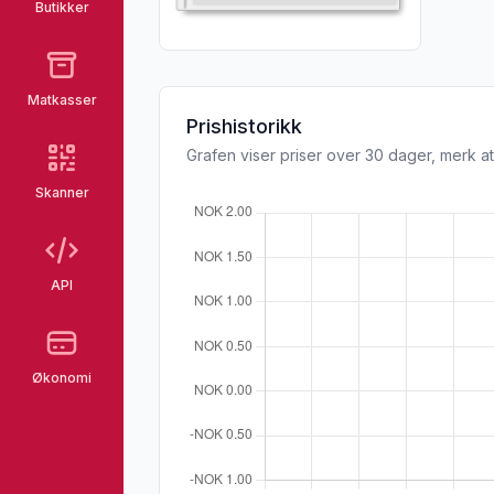
Butikker
Matkasser
Prishistorikk
Grafen viser priser over 30 dager, merk at
Skanner
API
Økonomi