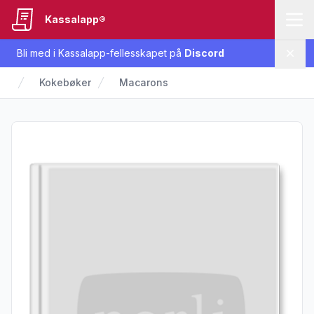
Kassalapp®
Bli med i Kassalapp-fellesskapet på
Discord
Lukk
Kokebøker
Macarons