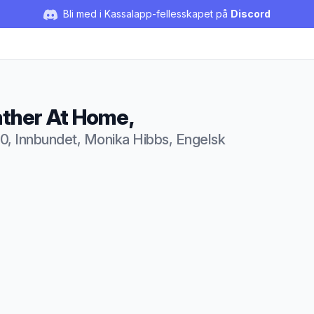
Bli med i Kassalapp-fellesskapet på
Discord
ther At Home,
0, Innbundet, Monika Hibbs, Engelsk
duktbeskrivelse