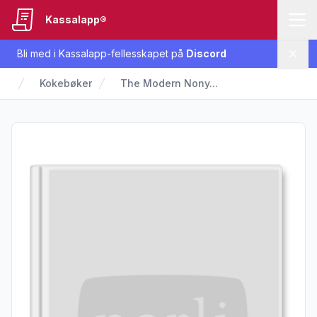
Kassalapp®
Bli med i Kassalapp-fellesskapet på
Discord
Lukk
Kokebøker
The Modern Nony...