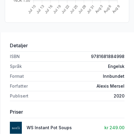
Detaljer
ISBN
9781681884998
Språk
Engelsk
Format
Innbundet
Forfatter
Alexis Mersel
Publisert
2020
Priser
WS Instant Pot Soups
kr 249.00