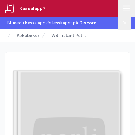
Kassalapp®
Bli med i Kassalapp-fellesskapet på
Discord
Lukk
Kokebøker
WS Instant Pot...