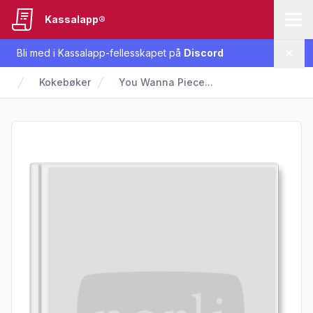
Kassalapp®
Bli med i Kassalapp-fellesskapet på
Discord
Lukk
Kokebøker
You Wanna Piece...