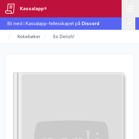
Kassalapp®
Bli med i Kassalapp-fellesskapet på
Discord
Lukk
Kokebøker
So Delish!