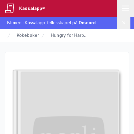
Kassalapp®
Bli med i Kassalapp-fellesskapet på
Discord
Lukk
Kokebøker
Hungry for Harb...