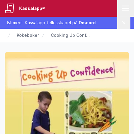
Kassalapp®
Bli med i Kassalapp-fellesskapet på
Discord
Lukk
Kokebøker
Cooking Up Conf...