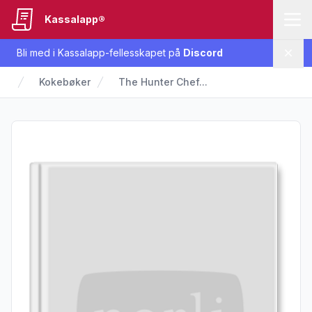
Kassalapp®
Bli med i Kassalapp-fellesskapet på
Discord
Lukk
Kokebøker
The Hunter Chef...