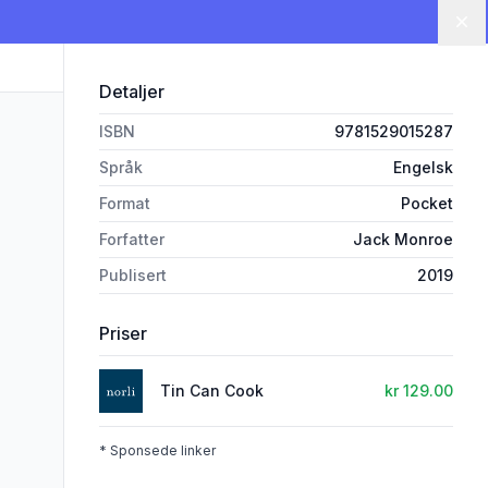
Lu
Detaljer
ISBN
9781529015287
Språk
Engelsk
Format
Pocket
Forfatter
Jack Monroe
Publisert
2019
Priser
Tin Can Cook
kr 129.00
* Sponsede linker