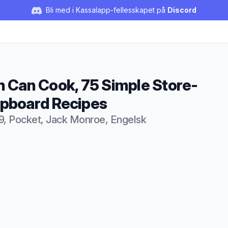
Bli med i Kassalapp-fellesskapet på
Discord
n Can Cook, 75 Simple Store-
pboard Recipes
9, Pocket, Jack Monroe, Engelsk
duktbeskrivelse