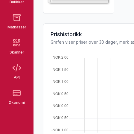
Butikker
Matkasser
Prishistorikk
Grafen viser priser over 30 dager, merk at
Skanner
API
Økonomi