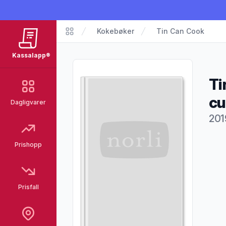
Kokebøker
Tin Can Cook
Kassalapp®
Kassalapp®
Ti
cu
Dagligvarer
201
Pro
Prishopp
Prisfall