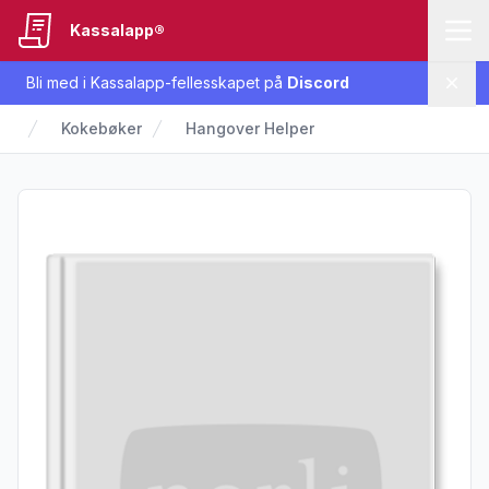
Kassalapp®
Bli med i Kassalapp-fellesskapet på
Discord
Lukk
Kokebøker
Hangover Helper