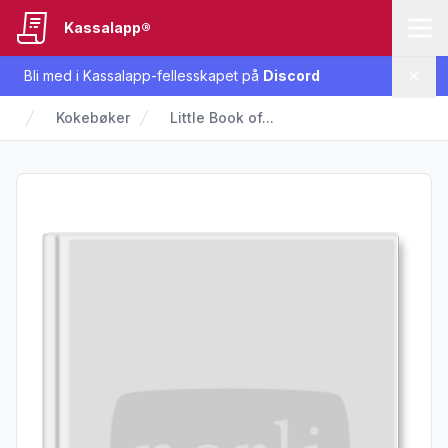
Kassalapp®
Bli med i Kassalapp-fellesskapet på
Discord
Lukk
Kokebøker
Little Book of...