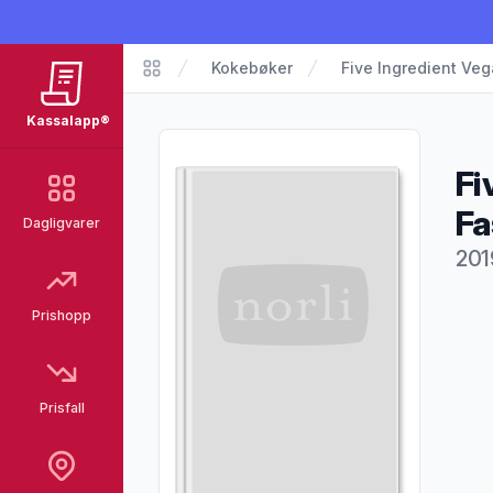
Kokebøker
Five Ingredient Ve
Kassalapp®
Kassalapp®
Fi
Fa
Dagligvarer
201
Pro
Prishopp
Prisfall