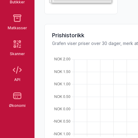
Butikker
Matkasser
Prishistorikk
Grafen viser priser over 30 dager, merk at
Skanner
API
Økonomi