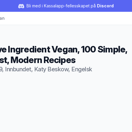
Bli med i Kassalapp-fellesskapet på
Discord
gan
ve Ingredient Vegan, 100 Simple,
st, Modern Recipes
9, Innbundet, Katy Beskow, Engelsk
duktbeskrivelse