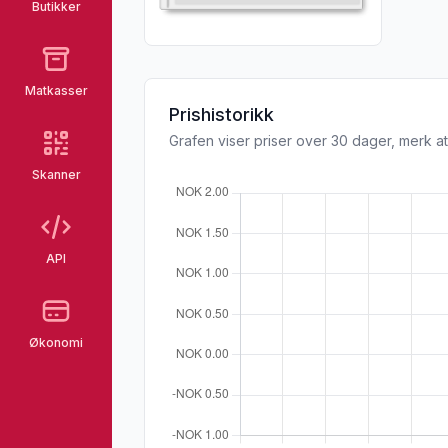
Butikker
Matkasser
Prishistorikk
Grafen viser priser over 30 dager, merk at
Skanner
API
Økonomi