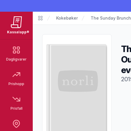
Kokebøker
The Sunday Brunc
Kassalapp®
Kassalapp®
Th
Ou
Dagligvarer
ev
201
Prishopp
Pro
Prisfall