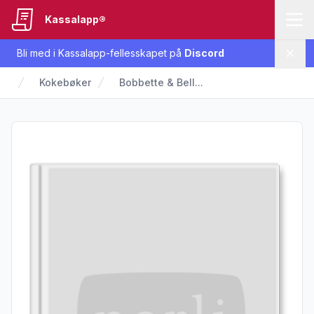
Kassalapp®
Bli med i Kassalapp-fellesskapet på
Discord
Lukk
Kokebøker
Bobbette & Bell...