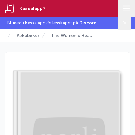
Kassalapp®
Bli med i Kassalapp-fellesskapet på
Discord
Lukk
Kokebøker
The Women's Hea...