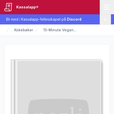
Kassalapp®
Bli med i Kassalapp-fellesskapet på
Discord
Lukk
Kokebøker
15-Minute Vegan...