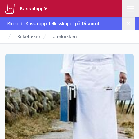
Kassalapp®
Bli med i Kassalapp-fellesskapet på
Discord
Lukk
Kokebøker
Jærkokken