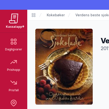
Kokebøker
Verdens beste sjok
Kassalapp®
Kassalapp®
Ve
201
Dagligvarer
Pro
Prishopp
Prisfall