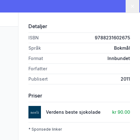
Lu
Detaljer
ISBN
9788231602675
Språk
Bokmål
Format
Innbundet
Forfatter
Publisert
2011
Priser
Verdens beste sjokolade
kr 90.00
* Sponsede linker