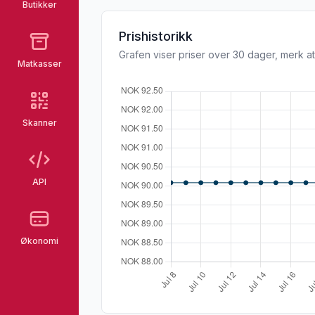
Butikker
Prishistorikk
Grafen viser priser over 30 dager, merk at
Matkasser
Skanner
API
Økonomi