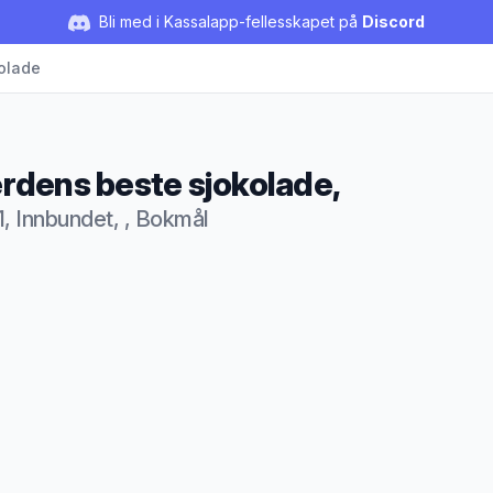
Bli med i Kassalapp-fellesskapet på
Discord
olade
rdens beste sjokolade,
1, Innbundet, , Bokmål
duktbeskrivelse