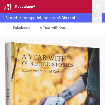
Kassalapp®
Bli med i Kassalapp-fellesskapet på
Discord
Lukk
Kokebøker
A Year with Our...