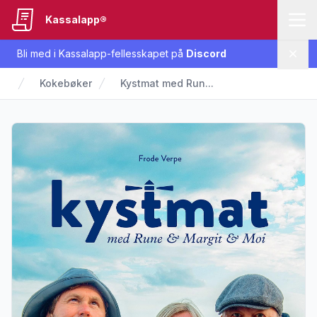
Kassalapp®
Bli med i Kassalapp-fellesskapet på
Discord
Lukk
Kokebøker
Kystmat med Run...