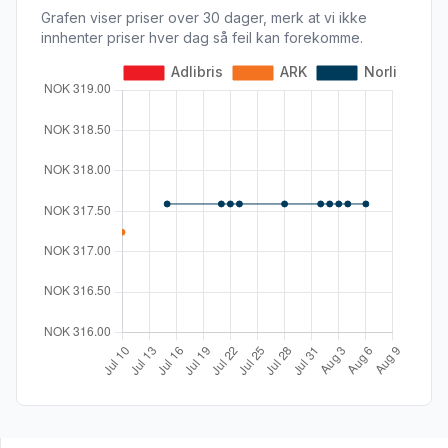
Grafen viser priser over 30 dager, merk at vi ikke
innhenter priser hver dag så feil kan forekomme.