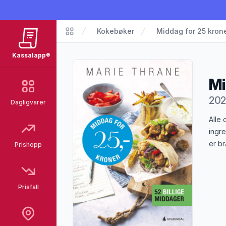
Kokebøker
Middag for 25 kron
Kassalapp®
Kassalapp®
Mi
202
Dagligvarer
Pro
Alle 
ingre
er b
Prishopp
Prisfall