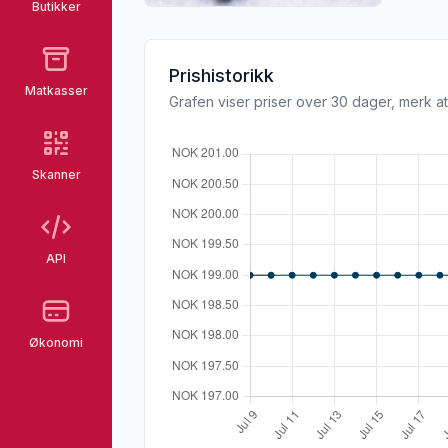
Butikker
Prishistorikk
Matkasser
Grafen viser priser over 30 dager, merk at
Skanner
API
Økonomi