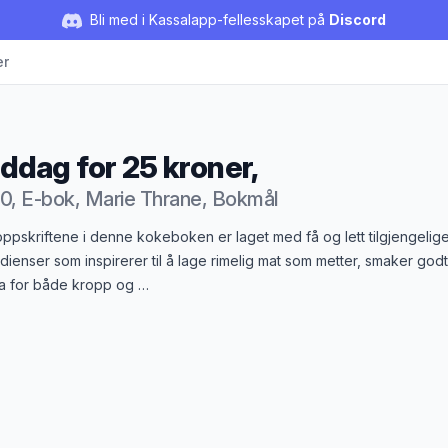
Bli med i Kassalapp-fellesskapet på
Discord
er
ddag for 25 kroner,
0, E-bok, Marie Thrane, Bokmål
duktbeskrivelse
oppskriftene i denne kokeboken er laget med få og lett tilgjengelig
dienser som inspirerer til å lage rimelig mat som metter, smaker god
ra for både kropp og …