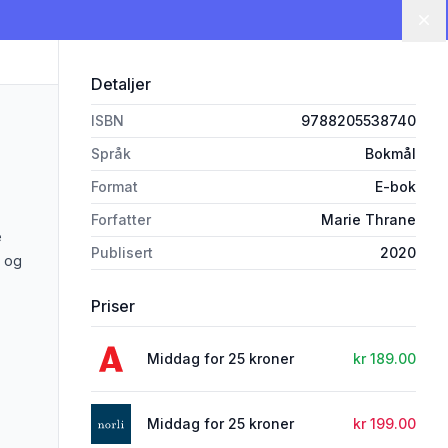
Lu
Detaljer
ISBN
9788205538740
Språk
Bokmål
Format
E-bok
Forfatter
Marie Thrane
e
Publisert
2020
t og
Priser
Middag for 25 kroner
kr 189.00
Middag for 25 kroner
kr 199.00