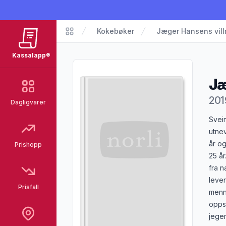
Kokebøker
Jæger Hansens vil
Kassalapp®
Kassalapp®
Jæ
201
Dagligvarer
Pro
Svei
utnev
år o
Prishopp
25 år
fra n
lever
Prisfall
menn
oppsk
jeger