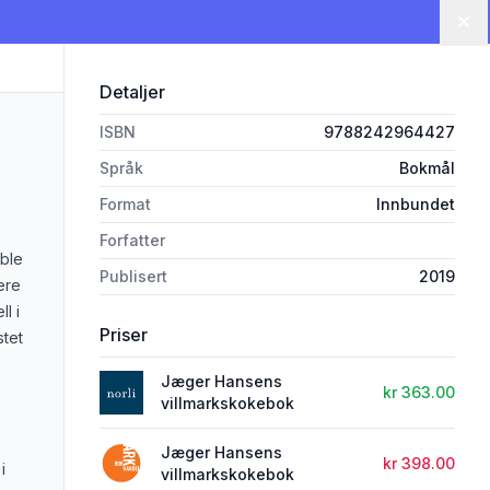
Lu
Detaljer
ISBN
9788242964427
Språk
Bokmål
Format
Innbundet
Forfatter
ble
Publisert
2019
ere
l i
Priser
stet
Jæger Hansens
kr 363.00
villmarkskokebok
Jæger Hansens
kr 398.00
i
villmarkskokebok