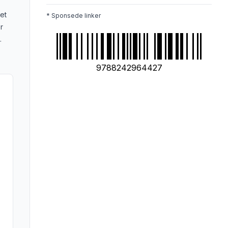
et
* Sponsede linker
r
.
9788242964427