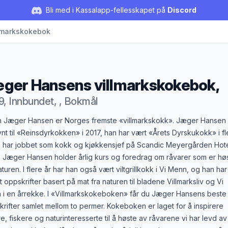
Bli med i Kassalapp-fellesskapet på
Discord
lmarkskokebok
ger Hansens villmarkskokebok,
9, Innbundet, , Bokmål
duktbeskrivelse
n Jæger Hansen er Norges fremste «villmarkskokk». Jæger Hansen 
nt til «Reinsdyrkokken» i 2017, han har vært «Årets Dyrskukokk» i fl
g har jobbet som kokk og kjøkkensjef på Scandic Meyergården Hotel
. Jæger Hansen holder årlig kurs og foredrag om råvarer som er hø
aturen. I flere år har han også vært viltgrillkokk i Vi Menn, og han har
t oppskrifter basert på mat fra naturen til bladene Villmarksliv og Vi
 i en årrekke. I «Villmarkskokeboken» får du Jæger Hansens beste
rifter samlet mellom to permer. Kokeboken er laget for å inspirere
e, fiskere og naturinteresserte til å høste av råvarene vi har levd av 