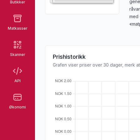
gener
Butikker
råvar
med u
«mat
Matkasser
Skanner
Prishistorikk
Grafen viser priser over 30 dager, merk at
API
Økonomi