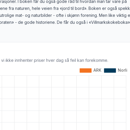
asjoner. I boken får du også gode råd til hvordan man tar vare på
ene fra naturen, hele veien fra «jord til bord». Boken er også spekk
trolige mat- og naturbilder - ofte i skjønn forening. Men like viktig e
praten» - de gode historiene. De får du også i «Villmarkskokeboka»
 vi ikke innhenter priser hver dag så feil kan forekomme.