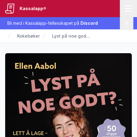
Kassalapp®
Bli med i Kassalapp-fellesskapet på
Discord
Lukk
Kokebøker
Lyst på noe god...