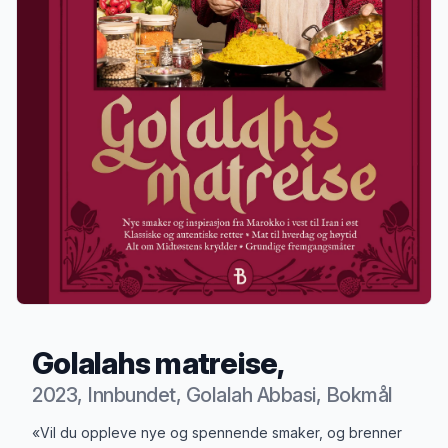
Golalahs matreise,
2023, Innbundet, Golalah Abbasi, Bokmål
Produktbeskrivelse
«Vil du oppleve nye og spennende smaker, og brenner