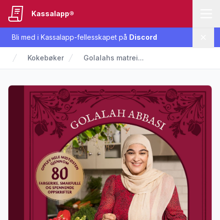
Kassalapp®
Bli med i Kassalapp-fellesskapet på
Discord
Lukk
Kokebøker
Golalahs matrei...