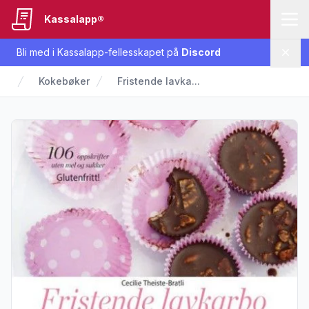
Kassalapp®
Bli med i Kassalapp-fellesskapet på
Discord
Lukk
Kokebøker
Fristende lavka...