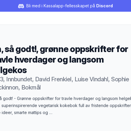
Bli med i Kassalapp-fellesskapet på
Discord
, så godt!, grønne oppskrifter for
avle hverdager og langsom
lgekos
3, Innbundet, David Frenkiel, Luise Vindahl, Sophie
kinnon, Bokmål
duktbeskrivelse
å godt! - Grønne oppskrifter for travle hverdager og langsom helg
 superinspirerende vegetarisk kokebok full av fristende oppskrifter
 ideer, smarte mattips og …