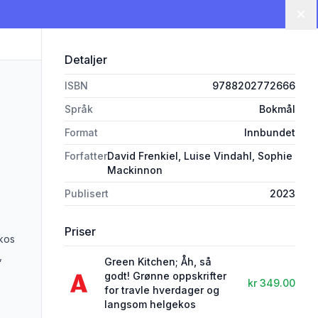
Lu
Detaljer
ISBN
9788202772666
Språk
Bokmål
Format
Innbundet
Forfatter
David Frenkiel, Luise Vindahl, Sophie
Mackinnon
Publisert
2023
Priser
ekos
,
Green Kitchen; Åh, så
godt! Grønne oppskrifter
kr 349.00
for travle hverdager og
langsom helgekos