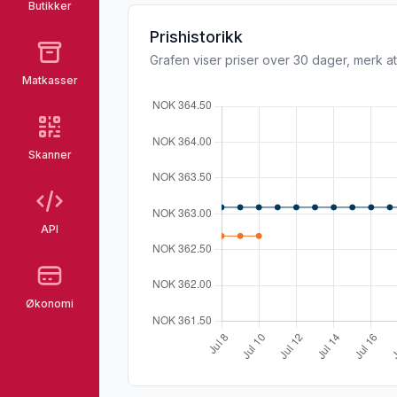
Butikker
Prishistorikk
Grafen viser priser over 30 dager, merk at
Matkasser
Skanner
API
Økonomi