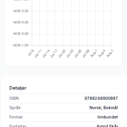
Detaljer
ISBN
9788248900887
Språk
Norsk, Bokmål
Format
Innbundet
Forfatter
Astrid Skår