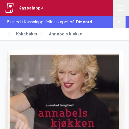
Kassalapp®
Bli med i Kassalapp-fellesskapet på
Discord
Lukk
Kokebøker
Annabels kjøkke...