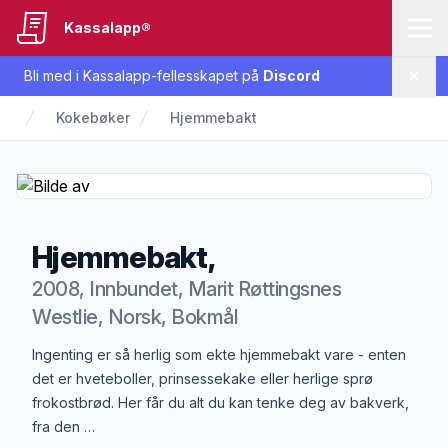
Kassalapp®
Bli med i Kassalapp-fellesskapet på
Discord
Lukk
Kokebøker
Hjemmebakt
Hjemmebakt,
2008, Innbundet, Marit Røttingsnes
Westlie, Norsk, Bokmål
Produktbeskrivelse
Ingenting er så herlig som ekte hjemmebakt vare - enten
det er hveteboller, prinsessekake eller herlige sprø
frokostbrød. Her får du alt du kan tenke deg av bakverk,
fra den …