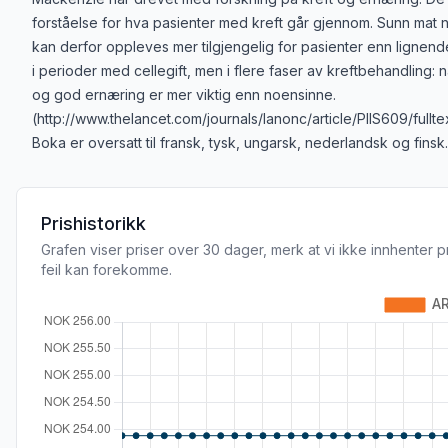
forståelse for hva pasienter med kreft går gjennom. Sunn mat nå
kan derfor oppleves mer tilgjengelig for pasienter enn lignend
i perioder med cellegift, men i flere faser av kreftbehandling: n
og god ernæring er mer viktig enn noensinne.
(http://www.thelancet.com/journals/lanonc/article/PIIS609/ful
Boka er oversatt til fransk, tysk, ungarsk, nederlandsk og finsk.
Prishistorikk
Grafen viser priser over 30 dager, merk at vi ikke innhenter p
feil kan forekomme.