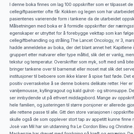
Produktbeskrivelse
I denne boka finnes om lag 100 oppskrifter som er tilpasset 
cellegiftpasienter ofte får. Kokken og legen som har utarbeidet 
pasientenes varierende form i tankene da de utarbeidet oppsk
Målsetningen med boka er å formidle oppskrifter der næringss
egenskaper er utnyttet for å forebygge vekttap som kan følge
cellegiftbehandling og stråling.The Lancet Oncology, nr 3, mars
hadde anmeldelse av boka, der det blant annet het: Kapitlene 
gruppert etter matvarer eller type måltid, slik det er vanlig, me
tekstur og temperatur. Overskrifter som myk, soft med små bite
bringer tankene over til barnemat eller moset mat slik det serv
institusjoner til beboere som ikke klarer å spise fast føde. Det 
positiv overraskelse å se denne bokens delikate retter. Her er
vaniljemousse, kyllingragout og kald gulrot- og sitronsuppe. De
ser innbydende ut på ethvert middagsbord. Mange av oppskrif
hele familien, og justeringen til større porsjoner er allerede gjor
alle rettene passe til alle. Gitt den store variasjonen i oppskrift
skulle også de som opplever stort tap av appetitt kunne finne n
Josè van Mil har sin utdanning fra Le Cordon Bleu og Christine
Mackenzie har drevet med forskning på kreft og ernæring. De 