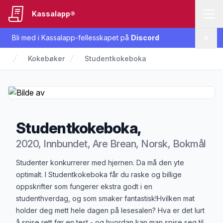
Kassalapp®
Bli med i Kassalapp-fellesskapet på
Discord
Lukk
Kokebøker
Studentkokeboka
Studentkokeboka,
2020, Innbundet, Are Brean, Norsk, Bokmål
Produktbeskrivelse
Studenter konkurrerer med hjernen. Da må den yte
optimalt. I Studentkokeboka får du raske og billige
oppskrifter som fungerer ekstra godt i en
studenthverdag, og som smaker fantastisk!Hvilken mat
holder deg mett hele dagen på lesesalen? Hva er det lurt
å spise rett før en test - og hvordan kan man spise seg til