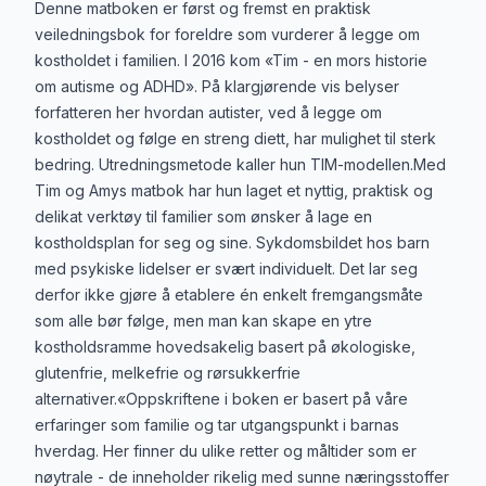
Produktbeskrivelse
Denne matboken er først og fremst en praktisk
veiledningsbok for foreldre som vurderer å legge om
kostholdet i familien. I 2016 kom «Tim - en mors historie
om autisme og ADHD». På klargjørende vis belyser
forfatteren her hvordan autister, ved å legge om
kostholdet og følge en streng diett, har mulighet til sterk
bedring. Utredningsmetode kaller hun TIM-modellen.Med
Tim og Amys matbok har hun laget et nyttig, praktisk og
delikat verktøy til familier som ønsker å lage en
kostholdsplan for seg og sine. Sykdomsbildet hos barn
med psykiske lidelser er svært individuelt. Det lar seg
derfor ikke gjøre å etablere én enkelt fremgangsmåte
som alle bør følge, men man kan skape en ytre
kostholdsramme hovedsakelig basert på økologiske,
glutenfrie, melkefrie og rørsukkerfrie
alternativer.«Oppskriftene i boken er basert på våre
erfaringer som familie og tar utgangspunkt i barnas
hverdag. Her finner du ulike retter og måltider som er
nøytrale - de inneholder rikelig med sunne næringsstoffer