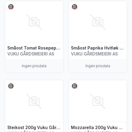
Vis flere detaljer for produktet "Småost Tomat Rosepepper
Vis flere detaljer for produk
Småost Tomat Rosepepper 300g Vuku
Småost Paprika Hvitløk 300g Vuku Gårdsmeieri
VUKU GÅRDSMEIERI AS
VUKU GÅRDSMEIERI AS
Ingen prisdata
Ingen prisdata
Vis flere detaljer for produktet "Steikost 200g Vuku Gårdsme
Vis flere detaljer for produk
Steikost 200g Vuku Gårdsmeieri
Mozzarella 200g Vuku Gårdsmeieri