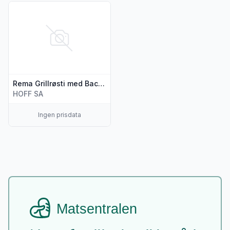
Vis flere detaljer for produktet "Rema Grillrøsti med Bacon 
Rema Grillrøsti med Bacon og Ost 330g
HOFF SA
Ingen prisdata