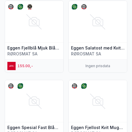
Vis flere detaljer for produktet "Eggen Fjellblå Mjuk Blåmug
Vis flere detaljer for produkt
Eggen Fjellblå Mjuk Blåmuggost 250g
Eggen Salatost med Kvitløk
RØROSMAT SA
RØROSMAT SA
155.00,-
Ingen prisdata
Vis flere detaljer for produktet "Eggen Spesial Fast Blåmug
Vis flere detaljer for produkt
Eggen Spesial Fast Blåmuggost Økologisk 250g
Eggen Fjellost Kvit Muggost 250g