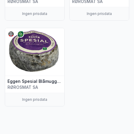
RØROSMAT SA
RØROSMAT SA
Ingen prisdata
Ingen prisdata
Vis flere detaljer for produktet "Eggen Spesial Blåmuggost
Eggen Spesial Blåmuggost Økologisk 250g Eggen
RØROSMAT SA
Ingen prisdata