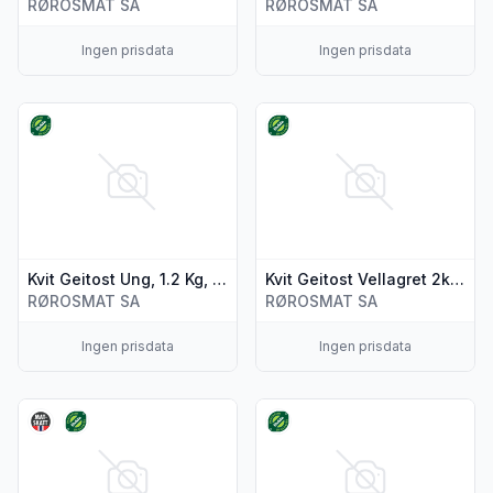
RØROSMAT SA
RØROSMAT SA
Ingen prisdata
Ingen prisdata
Vis flere detaljer for produktet "Kvit Geitost Ung, 1.2 Kg, Øko
Vis flere detaljer for produktet
Kvit Geitost Ung, 1.2 Kg, Økologisk Fra Solliaysteriet
Kvit Geitost Vellagret 2kg, Økologisk Fra Solliaysteriet
RØROSMAT SA
RØROSMAT SA
Ingen prisdata
Ingen prisdata
Vis flere detaljer for produktet "Geitost Kvit Fast Økol. 200g 
Vis flere detaljer for produktet