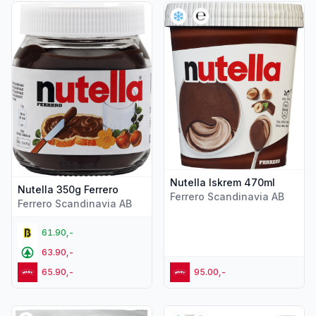
Vis flere detaljer for produktet "Nutella 350g Ferrero"
Vis flere detaljer for produkt
Nutella Iskrem 470ml
Nutella 350g Ferrero
Ferrero Scandinavia AB
Ferrero Scandinavia AB
61.90,-
63.90,-
65.90,-
95.00,-
Vis flere detaljer for produktet "Nutella Biscuits 193g"
Vis flere detaljer for produkt