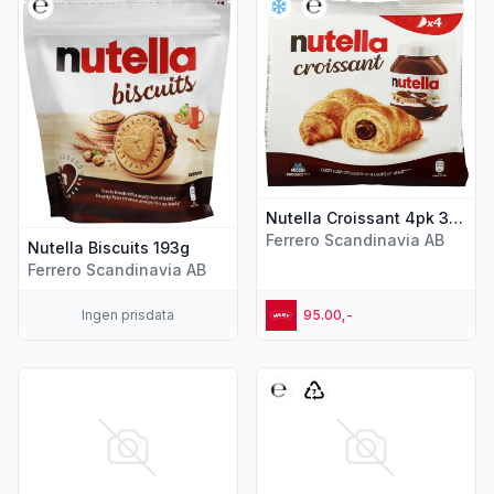
Nutella Croissant 4pk 340g
Ferrero Scandinavia AB
Nutella Biscuits 193g
Ferrero Scandinavia AB
Ingen prisdata
95.00,-
Vis flere detaljer for produktet "Nutella B-Ready 2pk 44g"
Vis flere detaljer for produkte