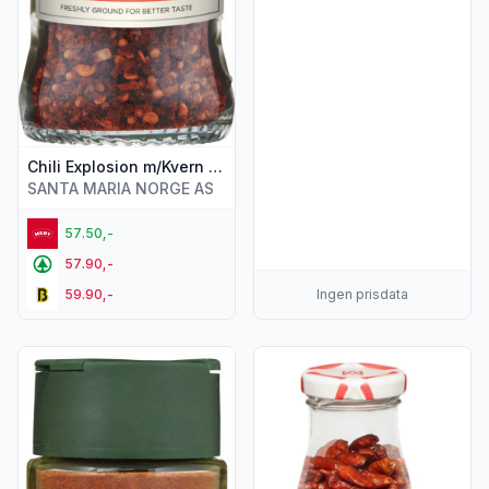
Chili Explosion m/Kvern 70g St.Maria
SANTA MARIA NORGE AS
57.50,-
57.90,-
59.90,-
Ingen prisdata
Vis flere detaljer for produktet "Chili Powder 43g glass Hind
Vis flere detaljer for produktet