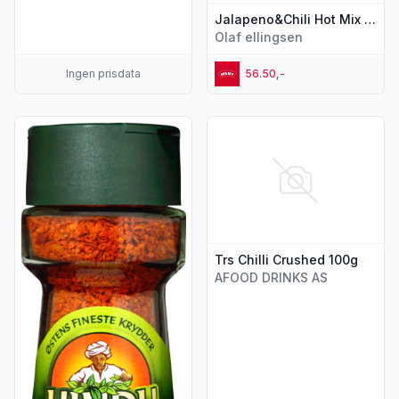
Jalapeno&Chili Hot Mix m/Kvern 38g Hindu
Olaf ellingsen
Ingen prisdata
56.50,-
Vis flere detaljer for produktet "Chili Crushed 36g glass Hind
Vis flere detaljer for produkte
Trs Chilli Crushed 100g
AFOOD DRINKS AS