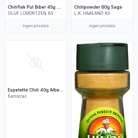
Chiliflak Pul Biber 45g Mill & Mortar
Chilipowder 60g Saga
OLUF LORENTZEN AS
L.K. HAALAND AS
Ingen prisdata
Ingen prisdata
Vis flere detaljer for produktet "Espelette Chili 40g Albert M
Vis flere detaljer for produkte
Espelette Chili 40g Albert Ménès
Sarrazac