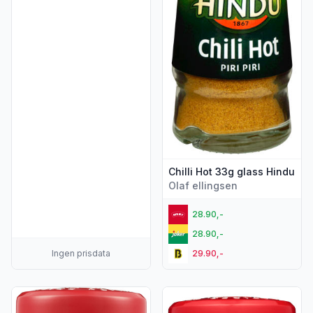
Chilli Hot 33g glass Hindu
Olaf ellingsen
28.90,-
28.90,-
Ingen prisdata
29.90,-
Vis flere detaljer for produktet "Ghost Chilli 75g Cape Herb
Vis flere detaljer for produkt