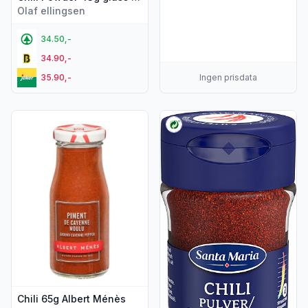
Olaf ellingsen
34.50,-
34.90,-
35.90,-
Ingen prisdata
Vis flere detaljer for produktet "Chili 65g Albert Ménès"
Vis flere detaljer for produkte
Chili 65g Albert Ménès