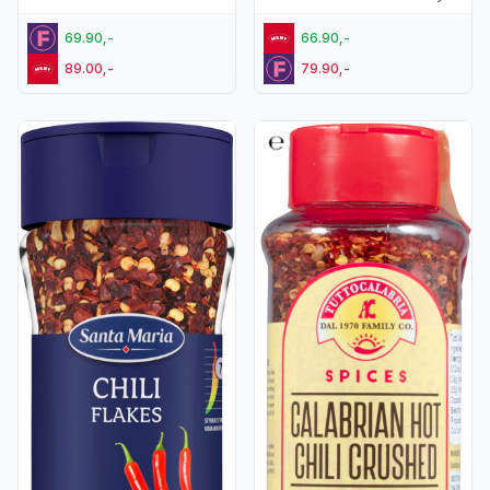
69.90,-
66.90,-
89.00,-
79.90,-
Vis flere detaljer for produktet "Chili Flakes 39g St.Maria"
Vis flere detaljer for produktet