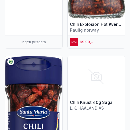
Chili Explosion Hot Kvern 67g St.Maria
Paulig norway
Ingen prisdata
69.90,-
Vis flere detaljer for produktet "Chillipepper Piri Prir 11g St.M
Vis flere detaljer for produkte
Chili Knust 40g Saga
L.K. HAALAND AS