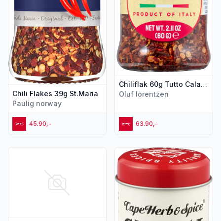
Chiliflak 60g Tutto Calabria
Chili Flakes 39g St.Maria
Oluf lorentzen
Paulig norway
45.90,-
63.90,-
Vis flere detaljer for produktet "Chilliflak Knust 100g Trs"
Vis flere detaljer for produkte