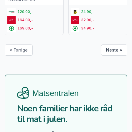
129.00,-
24.90,-
164.00,-
32.90,-
169.00,-
34.90,-
« Forrige
Neste »
Noen familier har ikke råd
til mat i julen.