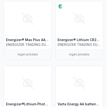
Vis flere detaljer for produktet "Energizer® Max Plus AAA-ba
Vis flere detaljer for produkt
Energizer® Max Plus AAA-batterier
Energizer® Lithium CR2025 batterier
ENERGIZER TRADING EUROPE B.V.
ENERGIZER TRADING EUROPE B.V.
Ingen prisdata
Ingen prisdata
Vis flere detaljer for produktet "Energizer®Lithium Photo Cr
Vis flere detaljer for produkte
Energizer®Lithium Photo Cr2 1Pk
Varta Energy AA batterier, 4 pk