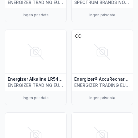
ENERGIZER TRADING EUROPE B.V.
SPECTRUM BRANDS NORWAY AS(EUR)
Ingen prisdata
Ingen prisdata
Vis flere detaljer for produktet "Energizer Alkaline LR54/189 
Vis flere detaljer for produkt
Energizer Alkaline LR54/189 batterier 2 pk
Energizer® AccuRecharge Mini batterilader
ENERGIZER TRADING EUROPE B.V.
ENERGIZER TRADING EUROPE B.V.
Ingen prisdata
Ingen prisdata
Vis flere detaljer for produktet "Energizer®batterier Lithium 2
Vis flere detaljer for produkt