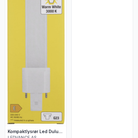
Kompaktlysrør Led Dulux S9 4w G23 Osram
LEDVANCE AS