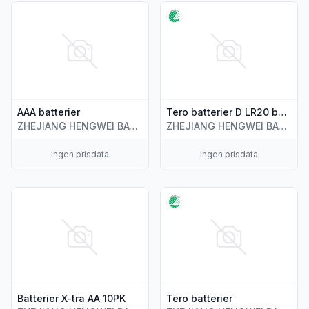
Vis flere detaljer for produktet "AAA batterier"
Vis flere detaljer for produkte
AAA batterier
Tero batterier D LR20 batterier
ZHEJIANG HENGWEI BATTERY CO.,LTD
ZHEJIANG HENGWEI BATTERY CO.,LTD
Ingen prisdata
Ingen prisdata
Vis flere detaljer for produktet "Batterier X-tra AA 10PK"
Vis flere detaljer for produktet
Batterier X-tra AA 10PK
Tero batterier