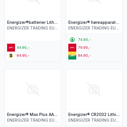
Energizer®batterier Lithium 2 pk
Energizer® høreapparatsbatterier 312
ENERGIZER TRADING EUROPE B.V.
ENERGIZER TRADING EUROPE B.V.
74.90,-
44.90,-
79.90,-
64.90,-
84.90,-
Vis flere detaljer for produktet "Energizer® Max Plus AAA-ba
Vis flere detaljer for produk
Energizer® Max Plus AAA-batterier
Energizer® CR2032 Lithium Perfomance batterier
ENERGIZER TRADING EUROPE B.V.
ENERGIZER TRADING EUROPE B.V.