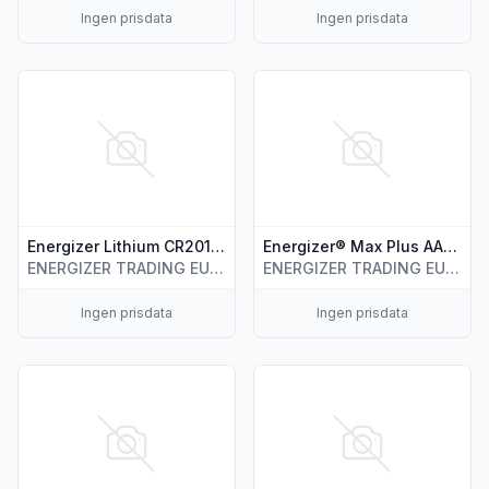
Ingen prisdata
Ingen prisdata
Vis flere detaljer for produktet "Energizer Lithium CR2016 2 
Vis flere detaljer for produkt
Energizer Lithium CR2016 2 pk
Energizer® Max Plus AA-batterier
ENERGIZER TRADING EUROPE B.V.
ENERGIZER TRADING EUROPE B.V.
Ingen prisdata
Ingen prisdata
Vis flere detaljer for produktet "Energizer® CR2016 Lithium 
Vis flere detaljer for produkt