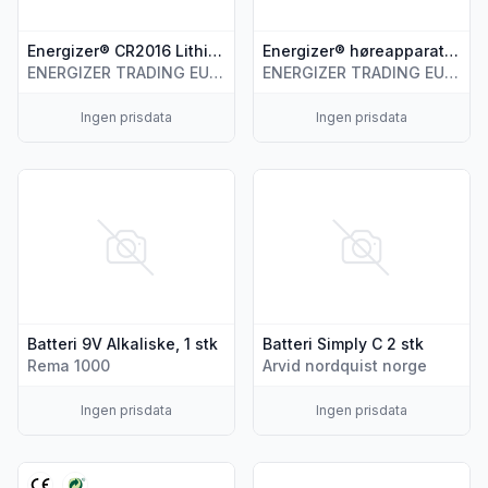
Energizer® CR2016 Lithium Performance batterier
Energizer® høreapparatsbatterier 10
ENERGIZER TRADING EUROPE B.V.
ENERGIZER TRADING EUROPE B.V.
Ingen prisdata
Ingen prisdata
Vis flere detaljer for produktet "Batteri 9V Alkaliske, 1 stk"
Vis flere detaljer for produktet
Batteri 9V Alkaliske, 1 stk
Batteri Simply C 2 stk
Rema 1000
Arvid nordquist norge
Ingen prisdata
Ingen prisdata
Vis flere detaljer for produktet "Led Lysrør T8 6,6w/830 0,
Vis flere detaljer for produkte