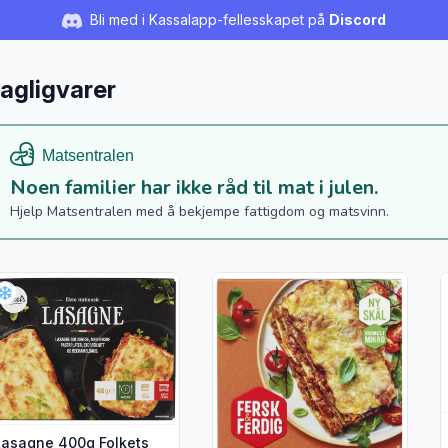
Bli med i Kassalapp-fellesskapet på
Discord
agligvarer
Noen familier har ikke råd til mat i julen.
Hjelp Matsentralen med å bekjempe fattigdom og matsvinn.
s flere detaljer for produktet "Lasagne 400g Folkets"
Vis flere detaljer for produktet 
V
Lasagne 400g Folkets