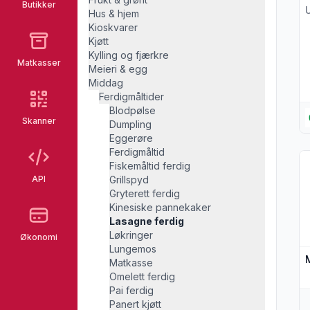
Butikker
U
Hus & hjem
Kioskvarer
Kjøtt
Kylling og fjærkre
Matkasser
Meieri & egg
Middag
Ferdigmåltider
Blodpølse
Skanner
Dumpling
Eggerøre
Ferdigmåltid
Vi
Fiskemåltid ferdig
API
Grillspyd
Gryterett ferdig
Kinesiske pannekaker
Lasagne ferdig
Løkringer
Økonomi
Lungemos
Matkasse
Omelett ferdig
Pai ferdig
Panert kjøtt