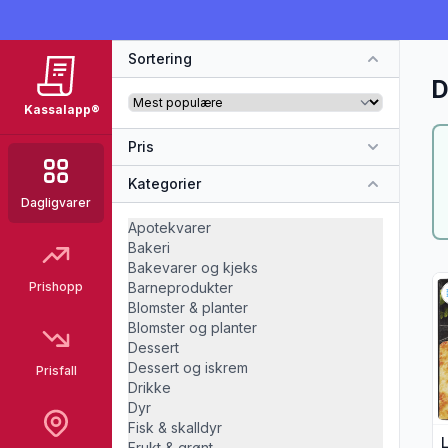
Sortering
D
Kassalapp®
Pris
Kategorier
Dagligvarer
Apotekvarer
Bakeri
Bakevarer og kjeks
Vi
Prishopp
Barneprodukter
Blomster & planter
Blomster og planter
Dessert
Dessert og iskrem
Prisfall
Drikke
Dyr
Fisk & skalldyr
Frukt & grønt