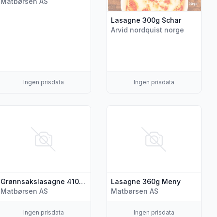
Matbørsen AS
Lasagne 300g Schar
Arvid nordquist norge
Ingen prisdata
Ingen prisdata
"Vår Egen lasagne Kald ca 3 kg"
is flere detaljer for produktet "Grønnsakslasagne 410g Meny"
Vis flere detaljer for produkte
Grønnsakslasagne 410g Meny
Lasagne 360g Meny
Matbørsen AS
Matbørsen AS
Ingen prisdata
Ingen prisdata