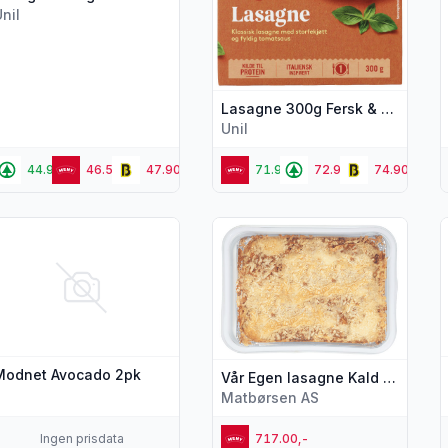
nil
Lasagne 300g Fersk & Ferdig
Unil
44.90,-
46.50,-
47.90,-
71.90,-
72.90,-
74.90,-
s flere detaljer for produktet "Modnet Avocado 2pk"
Vis flere detaljer for produktet 
V
Modnet Avocado 2pk
Vår Egen lasagne Kald ca 3 kg
Matbørsen AS
Ingen prisdata
717.00,-