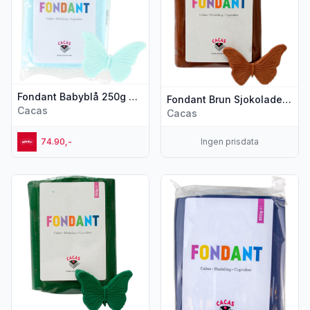
Fondant Babyblå 250g Cacas
Fondant Brun Sjokolade Smak 250g Cacas
Cacas
Cacas
74.90,-
Ingen prisdata
Vis flere detaljer for produktet "Fondant Skogsgrønn 250g"
Vis flere detaljer for produk