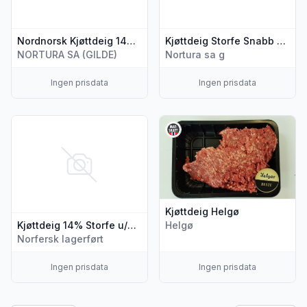
Nordnorsk Kjøttdeig 14% Sf Usv 400g
Kjøttdeig Storfe Snabb u/Salt&Vann 400g
NORTURA SA (GILDE)
Nortura sa g
Ingen prisdata
Ingen prisdata
Vis flere detaljer for produktet "Kjøttdeig 14% Storfe u/Sal
Vis flere detaljer for produkte
Kjøttdeig Helgø
Kjøttdeig 14% Storfe u/Salt og Vann Meny
Helgø
Norfersk lagerført
Ingen prisdata
Ingen prisdata