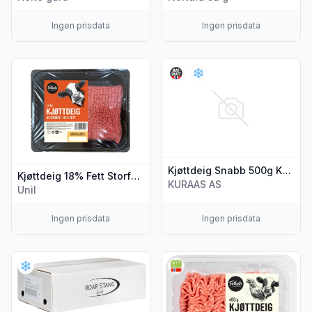
Ingen prisdata
Ingen prisdata
Vis flere detaljer for produktet "Kjøttdeig 18% Fett Storfe 1,
Vis flere detaljer for produkt
Kjøttdeig Snabb 500g Kuraas
Kjøttdeig 18% Fett Storfe 1,4kg Folkets
KURAAS AS
Unil
Ingen prisdata
Ingen prisdata
Vis flere detaljer for produktet "Kjøttdeig Halal Rå 1kg R.Sta
Vis flere detaljer for produkt