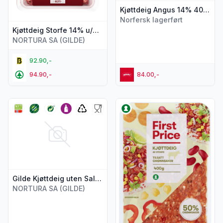
Kjøttdeig Angus 14% 400g Meny
Norfersk lagerført
Kjøttdeig Storfe 14% u/Salt&Vann 400g Gilde
NORTURA SA (GILDE)
92.90,-
94.90,-
84.00,-
Vis flere detaljer for produktet "Gilde Kjøttdeig uten Salt o
Vis flere detaljer for produkt
Gilde Kjøttdeig uten Salt og Vann Økologisk 400g
NORTURA SA (GILDE)