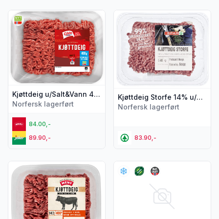
Vis flere detaljer for produktet "Kjøttdeig u/Salt&Vann 400g 
Vis flere detaljer for produkt
Kjøttdeig u/Salt&Vann 400g Gilde
Kjøttdeig Storfe 14% u/Salt og Vann 400g Spar
Norfersk lagerført
Norfersk lagerført
84.00,-
89.90,-
83.90,-
Vis flere detaljer for produktet "Kjøttdeig Storfe 14% u/Sa
Vis flere detaljer for produk