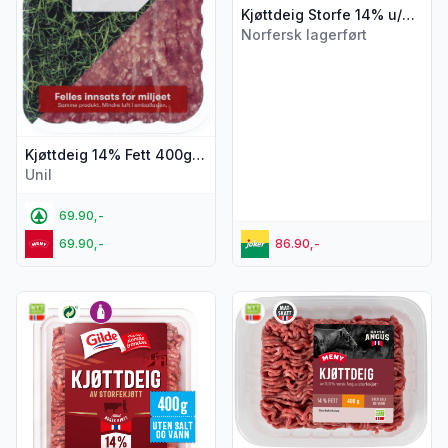
Kjøttdeig Storfe 14% u/Salt&Vann 400g Folkets
Norfersk lagerført
Kjøttdeig 14% Fett 400g First Price
Unil
69.90,-
69.90,-
86.90,-
Vis flere detaljer for produktet "Kjøttdeig Storfe 14% u/Sal
Vis flere detaljer for produk