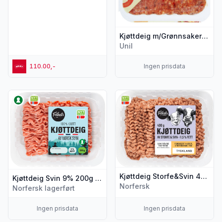
Kjøttdeig m/Grønnsaker 400g First Price
Unil
110.00,-
Ingen prisdata
Vis flere detaljer for produktet "Kjøttdeig Svin 9% 200g Folk
Vis flere detaljer for produkt
Kjøttdeig Storfe&Svin 400g Folkets
Kjøttdeig Svin 9% 200g Folkets
Norfersk
Norfersk lagerført
Ingen prisdata
Ingen prisdata