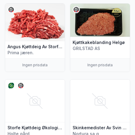
Vis flere detaljer for produktet "Angus Kjøttdeig Av Storfe 1
Vis flere detaljer for produkt
Kjøttkakeblanding Helgø
Angus Kjøttdeig Av Storfe 14% Fett pr Kg
GRILSTAD AS
Prima jæren.
Ingen prisdata
Ingen prisdata
Vis flere detaljer for produktet "Storfe Kjøttdeig Økologisk
Vis flere detaljer for produkt
Storfe Kjøttdeig Økologisk Ca500g Holte Gård
Skinkemedister Av Svin pr Kg
Holte gård
Nortura sa g