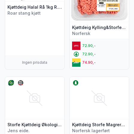
Kjøttdeig Halal Rå 1kg R.Stang
Roar stang kjøtt
Kjøttdeig Kylling&Storfe 400g Folkets
Norfersk
72.90,-
72.90,-
Ingen prisdata
74.90,-
Vis flere detaljer for produktet "Storfe Kjøttdeig Økologisk 
Vis flere detaljer for produk
Storfe Kjøttdeig Økologisk 400g Jens Eide
Kjøttdeig Storfe Magrere 10% 600g Spar
Jens eide.
Norfersk lagerført