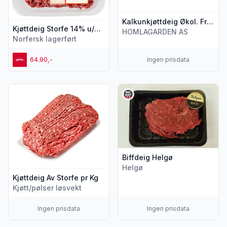
Kalkunkjøttdeig Økol. Frys Ca420g Homlagarden
Kjøttdeig Storfe 14% u/Salt og Vann 400g Meny
HOMLAGARDEN AS
Norfersk lagerført
64.90,-
Ingen prisdata
Vis flere detaljer for produktet "Kjøttdeig Av Storfe pr Kg"
Vis flere detaljer for produkte
Biffdeig Helgø
Helgø
Kjøttdeig Av Storfe pr Kg
Kjøtt/pølser løsvekt
Ingen prisdata
Ingen prisdata