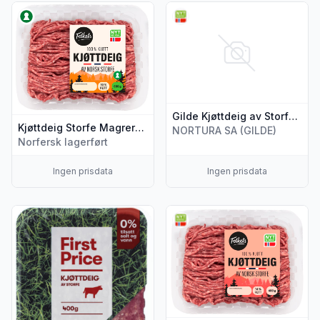
Vis flere detaljer for produktet "Kjøttdeig Storfe Magrere 1
Vis flere detaljer for produkte
Gilde Kjøttdeig av Storfe 1kg
Kjøttdeig Storfe Magrere 10% 600g Folkets
NORTURA SA (GILDE)
Norfersk lagerført
Ingen prisdata
Ingen prisdata
Vis flere detaljer for produktet "Kjøttdeig 14% Fett 400g Firs
Vis flere detaljer for produkt