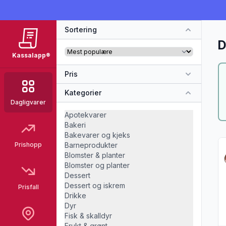
Sortering
D
Kassalapp®
Pris
Kategorier
Dagligvarer
Apotekvarer
Bakeri
Bakevarer og kjeks
Vi
Prishopp
Barneprodukter
Blomster & planter
Blomster og planter
Dessert
Dessert og iskrem
Prisfall
Drikke
Dyr
Fisk & skalldyr
Frukt & grønt