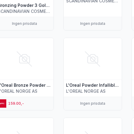
SCANDINAVIAN COSMETICS AS
Bronzing Powder 3 Golden Tan Isadora
SCANDINAVIAN COSMETICS AS
Ingen prisdata
Ingen prisdata
s flere detaljer for produktet "L'Oreal Bronze Powder Baby O
Vis flere detaljer for produktet 
V
L'Oreal Bronze Powder Baby One Time
L'Oreal Powder Infallible Fresh Wear True Beige
L'OREAL NORGE AS
L'OREAL NORGE AS
159.00,-
Ingen prisdata
s flere detaljer for produktet "Maybelline Powderer City Bro
Vis flere detaljer for produktet
V