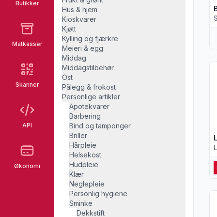
Butikker
Hus & hjem
Kioskvarer
Kjøtt
Kylling og fjærkre
Matkasser
Meieri & egg
Middag
Vi
Middagstilbehør
Ost
Skanner
Pålegg & frokost
Personlige artikler
Apotekvarer
Barbering
API
Bind og tamponger
Briller
Hårpleie
Helsekost
Hudpleie
Økonomi
Klær
Neglepleie
Personlig hygiene
Vi
Sminke
Dekkstift