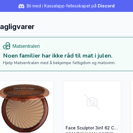
Bli med i Kassalapp-fellesskapet på
Discord
agligvarer
Noen familier har ikke råd til mat i julen.
Hjelp Matsentralen med å bekjempe fattigdom og matsvinn.
s flere detaljer for produktet "Bronzing Powder 3 Golden Tan 
Vis flere detaljer for produktet 
V
Face Sculptor 3in1 62 Cool Pink Isadora