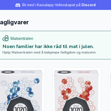
Bli med i Kassalapp-fellesskapet på
Discord
agligvarer
Noen familier har ikke råd til mat i julen.
Hjelp Matsentralen med å bekjempe fattigdom og matsvinn.
s flere detaljer for produktet "Fint salt Uten jod, 1 kg"
Vis flere detaljer for produktet "
V