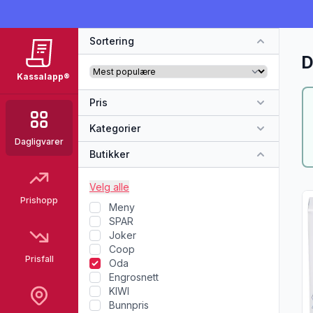
Sortering
D
Kassalapp®
Pris
Kategorier
Dagligvarer
Butikker
Velg alle
Vi
Prishopp
Meny
SPAR
Joker
Coop
Prisfall
Oda
Engrosnett
KIWI
Bunnpris