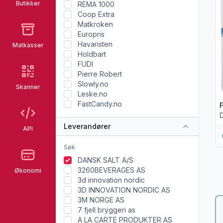
Butikker
REMA 1000
Coop Extra
Matkroken
Europris
Havaristen
Matkasser
Holdbart
FUDI
Pierre Robert
Slowly.no
Skanner
Leske.no
FastCandy.no
F
Leverandører
API
DANSK SALT A/S
3260BEVERAGES AS
Økonomi
3d innovation nordic
3D INNOVATION NORDIC AS
3M NORGE AS
7 fjell bryggeri as
A LA CARTE PRODUKTER AS