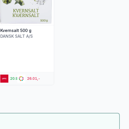
Kvernsalt 500 g
DANSK SALT A/S
20.90,-
26.01,-