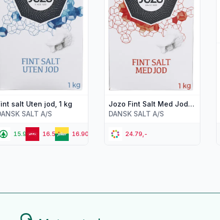
int salt Uten jod, 1 kg
Jozo Fint Salt Med Jod, 1 kg
DANSK SALT A/S
DANSK SALT A/S
15.90,-
16.50,-
16.90,-
24.79,-