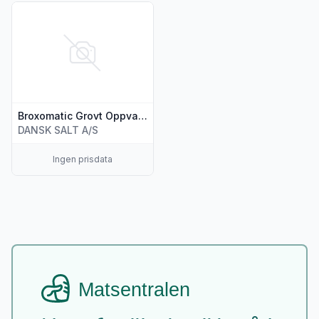
Vis flere detaljer for produktet "Broxomatic Grovt Oppvasksa
Broxomatic Grovt Oppvasksalt 1,5kg
DANSK SALT A/S
Ingen prisdata