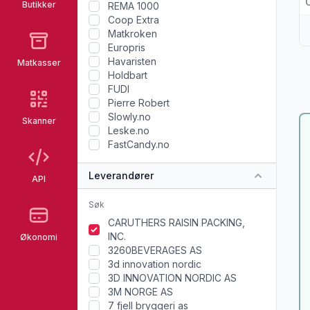
Butikker
REMA 1000
Coop Extra
Matkroken
Europris
Havaristen
Matkasser
Holdbart
FUDI
Pierre Robert
Slowly.no
Skanner
Leske.no
FastCandy.no
Leverandører
API
CARUTHERS RAISIN PACKING,
INC.
Økonomi
3260BEVERAGES AS
3d innovation nordic
3D INNOVATION NORDIC AS
3M NORGE AS
7 fjell bryggeri as