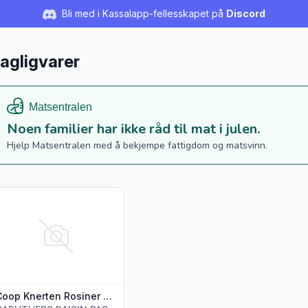
Bli med i Kassalapp-fellesskapet på
Discord
agligvarer
Noen familier har ikke råd til mat i julen.
Hjelp Matsentralen med å bekjempe fattigdom og matsvinn.
s flere detaljer for produktet "Coop Knerten Rosiner 6pk 252g"
Coop Knerten Rosiner 6pk 252g