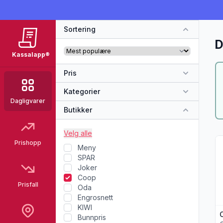
Sortering
D
Kassalapp®
Pris
Kategorier
Dagligvarer
Butikker
Velg alle
Vi
Prishopp
Meny
SPAR
Joker
Coop
Prisfall
Oda
Engrosnett
KIWI
Bunnpris