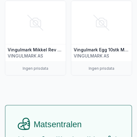
Vis flere detaljer for produktet "Vingulmark Mikkel Rev Høn
Vis flere detaljer for produkt
Vingulmark Mikkel Rev Høne ca 950g
Vingulmark Egg 10stk M/L Økologisk
VINGULMARK AS
VINGULMARK AS
Ingen prisdata
Ingen prisdata